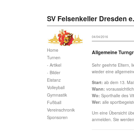
SV Felsenkeller Dresden e.
04/04/2016
Home
Allgemeine Turng
Turnen
- Artikel
Sehr geehrte Eltern, l
wieder eine allgemein
- Bilder
Eistanz
Start:
ab dem 13. Mai
Volleyball
Wann:
voraussichtlich
Gymnastik
Wo:
Sporthalle des V
Wer:
alle sportbegeist
Fußball
Vereinschronik
Um eine Übersicht übe
Sponsoren
anmelden. Sie werden