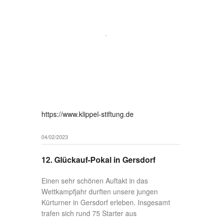
präsentierten. Eine weitere Besonderheit
des Wettkampfs war die Tatsache, dass es
einen Streichwert für die schlechteste
Gerätwertung gab bzw. konnte ein Gerät
ausgelassen werden.
Der SV Felsenkeller war am Vormittag mit
Kindern im Alter zwischen zehn und 13
Jahren vertreten. Besonders glücklich
verlief der Wettkampf für Artur Unger, der
sich mit 31,90 Punkten und damit 0,15
Punkte vor dem zweitplatzierten Turner aus
Zwickau den Pokal erkämpfte. Nicht weit
dahinter erreichte Nikolai Rühle mit 31,60
Punkten Bronze.
Am Nachmittag gingen die Jugendlichen
und die Erwachsenen der Leistungsklassen
vier, drei und zwei an den Hochgeräten ins
Rennen. Unser Verein war hier nur in der
LK 4 bis 14 Jahre vertreten, was gleichzeitig