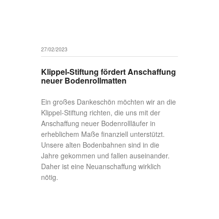
https://www.klippel-stiftung.de
04/02/2023
12. Glückauf-Pokal in Gersdorf
Einen sehr schönen Auftakt in das
Wettkampfjahr durften unsere jungen
Kürturner in Gersdorf erleben. Insgesamt
trafen sich rund 75 Starter aus
verschiedenen sächsischen Turnvereinen
zum 12. Glückauf-Pokal. Am Vormittag
wurden die Pokale an den Stützgeräten in
der Leistungsklasse vier bis 14 Jahre, AK
50 bis 69 sowie ab AK 70 vergeben. Ein
ganz besonderes und eindrucksvolles Flair
bot sich hier Zuschauern und Sportlern
während des Einmarschs zum Steigerlied in
die historische Turnhalle, in der
anschließend die jüngsten und die ältesten
Kürturner nebeneinander ihre Leistungen