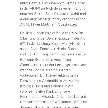
Home
Impressum
© SV Felsenkeller Dresden e.V.