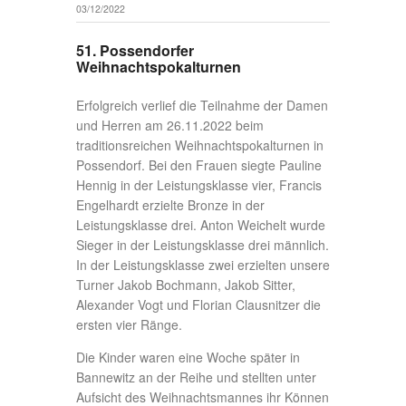
Reimann (Rang vier). Auch in der
Altersklasse 12/13 der Leistungsklasse vier
war das Podest unseren Turnern
vorbehalten. Emil Unger erkämpfte den
Pokal und die Goldmedaille vor Matteo
Kreißig (Silber) und Robert Richter
(Bronze). Vielen Dank an unsere
Possendorfer Freunde für den tadellos und
liebevoll organisierten Wettkampf - ein toller
Jahresausklang für unsere Turnkinder.
Bericht: Dirk Unger
7 of 12
<
1
2
3
4
5
6
8
9
10
11
12
>
7