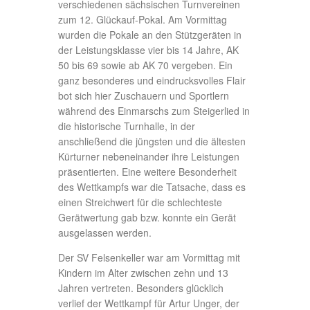
auch das Debüt unserer anwesenden
Starter an den Hochgeräten sein sollte.
Umso überraschender war die Platzierung
von Emil Unger, der sich mit 44,10 Punkten
die Silbermedaille erkämpfte. Matteo
Kreißig verpasste mit 42,20 Punkten nur
ganz knapp die Bronzemedaille (42,60
Punkte).
Wir bedanken uns bei den Gersdorfern
herzlich für die Einladung sowie die
Organisation, Ausrichtung und Gestaltung
des sehr schönen Wettkampfs.
Bericht: Dirk Unger