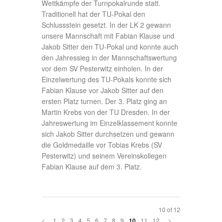
Wettkämpfe der Turnpokalrunde statt.
Traditionell hat der TU-Pokal den
Schlussstein gesetzt. In der LK 2 gewann
unsere Mannschaft mit Fabian Klause und
Jakob Sitter den TU-Pokal und konnte auch
den Jahressieg in der Mannschaftswertung
vor dem SV Pesterwitz einholen. In der
Einzelwertung des TU-Pokals konnte sich
Fabian Klause vor Jakob Sitter auf den
ersten Platz turnen. Der 3. Platz ging an
Martin Krebs von der TU Dresden. In der
Jahreswertung im Einzelklassement konnte
sich Jakob Sitter durchsetzen und gewann
die Goldmedaille vor Tobias Krebs (SV
Pesterwitz) und seinem Vereinskollegen
Fabian Klause auf dem 3. Platz.
10 of 12
<
1
2
3
4
5
6
7
8
9
11
12
>
10